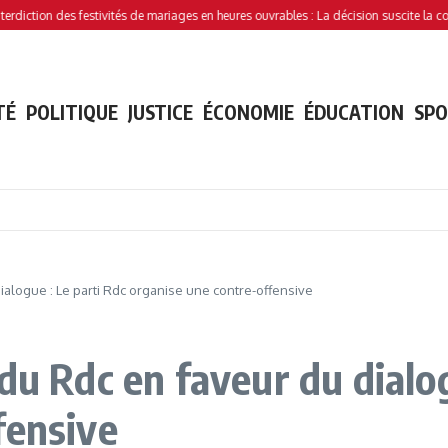
ion des festivités de mariages en heures ouvrables : La décision suscite la controver
TÉ
POLITIQUE
JUSTICE
ÉCONOMIE
ÉDUCATION
SP
ialogue : Le parti Rdc organise une contre-offensive
du Rdc en faveur du dialog
fensive