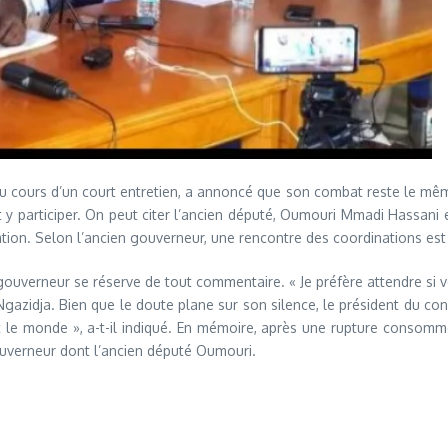
au cours d’un court entretien, a annoncé que son combat reste le même
t y participer. On peut citer l’ancien député, Oumouri Mmadi Hassani
aration. Selon l’ancien gouverneur, une rencontre des coordinations e
 gouverneur se réserve de tout commentaire. « Je préfère attendre si 
azidja. Bien que le doute plane sur son silence, le président du con
tout le monde », a-t-il indiqué. En mémoire, après une rupture conso
ouverneur dont l’ancien député Oumouri.