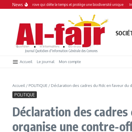
Aller au contenu
News
 : Une mangrove qui défie le temps et protège une biodiversité unique
Interdict
SOCIÉ
Journal Quotidien d'Information Générale des Comores
Accueil
Le journal
Mon compte
Accueil
/
POLITIQUE
/
Déclaration des cadres du Rdc en faveur du d
POLITIQUE
Déclaration des cadres 
organise une contre-of