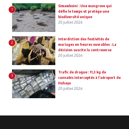
Simamboini : Une mangrove qui
1
défie le temps et protège une
biodiversité unique
20 juillet 2026
Interdiction des festivités de
2
mariages en heures ouvrables : La
décision suscite la controverse
20 juillet 2026
Trafic de drogue : 11,3 kg de
3
cannabis interceptés à l’aéroport de
Hahaya
20 juillet 2026