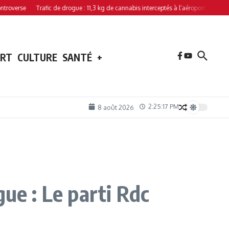
se
Trafic de drogue : 11,3 kg de cannabis interceptés à l’aéroport de Hahaya
ORT
CULTURE
SANTÉ
+
2:25:18 PM
8 août 2026
ue : Le parti Rdc