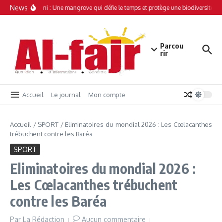
Aller au contenu
News
Simamboini : Une mangrove qui défie le temps et protège une biodiversité uni
Parcou
rir
Accueil
Le journal
Mon compte
Accueil
/
SPORT
/
Eliminatoires du mondial 2026 : Les Cœlacanthes
trébuchent contre les Baréa
SPORT
Eliminatoires du mondial 2026 :
Les Cœlacanthes trébuchent
contre les Baréa
Par
La Rédaction
Aucun commentaire