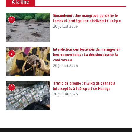
A la Une
Simamboini : Une mangrove qui défie le
1
temps et protège une biodiversité unique
20 juillet 2026
Interdiction des festivités de mariages en
2
heures ouvrables : La décision suscite la
controverse
20 juillet 2026
Trafic de drogue : 11,3 kg de cannabis
3
interceptés à l’aéroport de Hahaya
20 juillet 2026