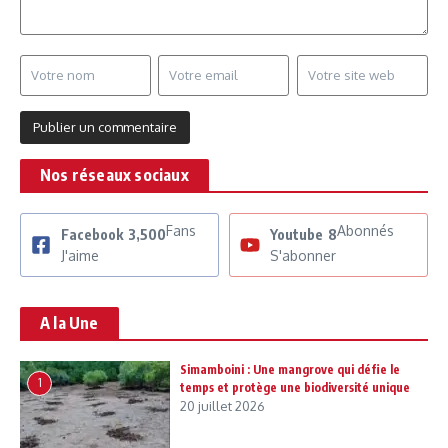
Nos réseaux sociaux
Fans
Abonnés
Facebook
3,500
Youtube
8
J'aime
S'abonner
A la Une
Simamboini : Une mangrove qui défie le
1
temps et protège une biodiversité unique
20 juillet 2026