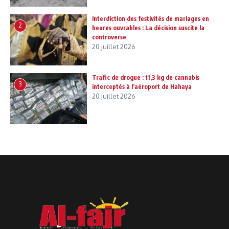
Interdiction des festivités de mariages en
2
heures ouvrables : La décision suscite la
controverse
20 juillet 2026
Trafic de drogue : 11,3 kg de cannabis
3
interceptés à l’aéroport de Hahaya
20 juillet 2026