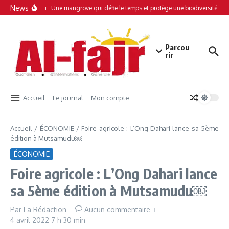
Aller au contenu
News
Simamboini : Une mangrove qui défie le temps et protège une biodiversité uniq
Parcou
rir
Accueil
Le journal
Mon compte
Accueil
/
ÉCONOMIE
/
Foire agricole : L’Ong Dahari lance sa 5ème
édition à Mutsamudu￼
ÉCONOMIE
Foire agricole : L’Ong Dahari lance
sa 5ème édition à Mutsamudu￼
Par
La Rédaction
Aucun commentaire
4 avril 2022
7 h 30 min