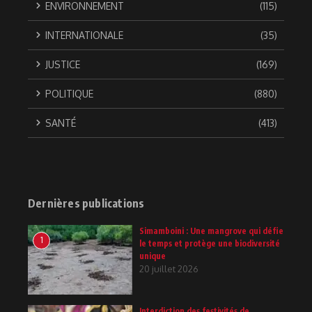
ENVIRONNEMENT
(115)
INTERNATIONALE
(35)
JUSTICE
(169)
POLITIQUE
(880)
SANTÉ
(413)
Dernières publications
Simamboini : Une mangrove qui défie
1
le temps et protège une biodiversité
unique
20 juillet 2026
Interdiction des festivités de