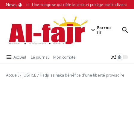
Aller au contenu
News
Simamboini : Une mangrove qui défie le temps et protège une biodiversité un
Parcou
rir
Accueil
Le journal
Mon compte
Accueil
/
JUSTICE
/
Hadji Issihaka bénéfice d’une liberté provisoire