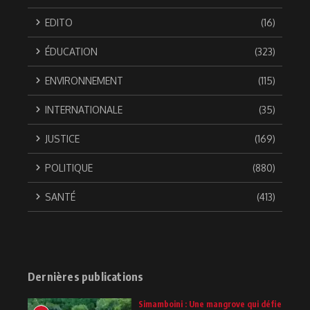
EDITO
(16)
ÉDUCATION
(323)
ENVIRONNEMENT
(115)
INTERNATIONALE
(35)
JUSTICE
(169)
POLITIQUE
(880)
SANTÉ
(413)
Dernières publications
Simamboini : Une mangrove qui défie