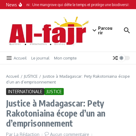
Aller au contenu
News
Simamboini : Une mangrove qui défie le temps et protège une biodiversité uni
Parcou
rir
Accueil
Le journal
Mon compte
Accueil
/
JUSTICE
/
Justice à Madagascar: Pety Rakotoniaina écope
d’un an d’emprisonnement
INTERNATIONALE
JUSTICE
Justice à Madagascar: Pety
Rakotoniaina écope d’un an
d’emprisonnement
Par
La Rédaction
Aucun commentaire