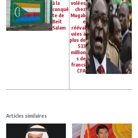
à la
volées
conquê
chez
te de
Mugab
Beit
e
Salam
rééval
uées à
plus de
533
million
s de
francs
CFA
Articles similaires