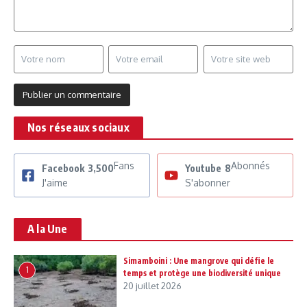
Nos réseaux sociaux
Fans
Abonnés
Facebook
3,500
Youtube
8
J'aime
S'abonner
A la Une
Simamboini : Une mangrove qui défie le
1
temps et protège une biodiversité unique
20 juillet 2026