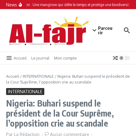
Aller au contenu
News
Simamboini : Une mangrove qui défie le temps et protège une biodiversité un
Parcou
rir
Accueil
Le journal
Mon compte
Accueil
/
INTERNATIONALE
/
Nigeria: Buhari suspend le président de
la Cour Suprême, l’opposition crie au scandale
INTERNATIONALE
Nigeria: Buhari suspend le
président de la Cour Suprême,
l’opposition crie au scandale
Par
La Rédaction
Aucun commentaire