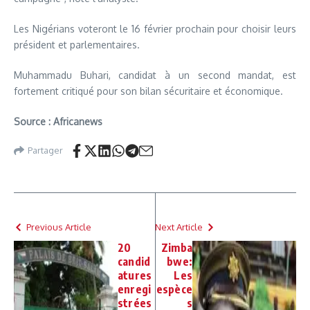
Les Nigérians voteront le 16 février prochain pour choisir leurs
président et parlementaires.
Muhammadu Buhari, candidat à un second mandat, est
fortement critiqué pour son bilan sécuritaire et économique.
Source : Africanews
Partager
Previous Article
Next Article
20
Zimba
candid
bwe:
atures
Les
enregi
espèce
strées
s