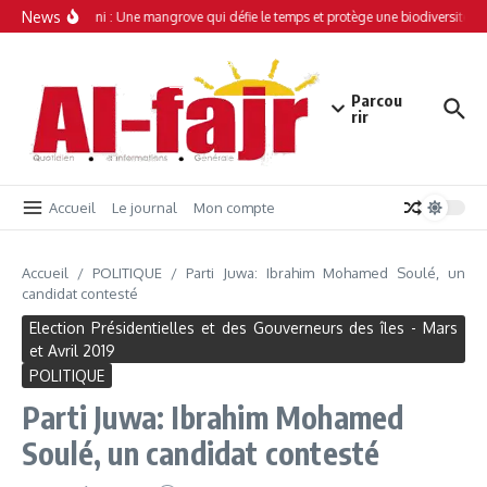
Aller au contenu
News
Simamboini : Une mangrove qui défie le temps et protège une biodiversité un
Parcou
rir
Accueil
Le journal
Mon compte
Accueil
/
POLITIQUE
/
Parti Juwa: Ibrahim Mohamed Soulé, un
candidat contesté
Election Présidentielles et des Gouverneurs des îles - Mars
et Avril 2019
POLITIQUE
Parti Juwa: Ibrahim Mohamed
Soulé, un candidat contesté