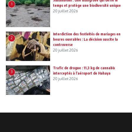
Simamboini : Une mangrove qui défie le
1
temps et protège une biodiversité unique
20 juillet 2026
Interdiction des festivités de mariages en
2
heures ouvrables : La décision suscite la
controverse
20 juillet 2026
Trafic de drogue : 11,3 kg de cannabis
3
interceptés à l’aéroport de Hahaya
20 juillet 2026