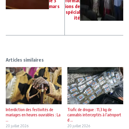
le 3
format
mars
ions de
spécial
ité
Articles similaires
Interdiction des festivités de
Trafic de drogue : 11,3 kg de
mariages en heures ouvrables : La
cannabis interceptés à l’aéroport
...
d ...
20 juillet 2026
20 juillet 2026