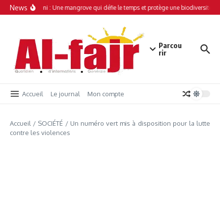
Aller au contenu
News
Simamboini : Une mangrove qui défie le temps et protège une biodiversité un
Parcou
rir
Accueil
Le journal
Mon compte
Accueil
/
SOCIÉTÉ
/
Un numéro vert mis à disposition pour la lutte
contre les violences