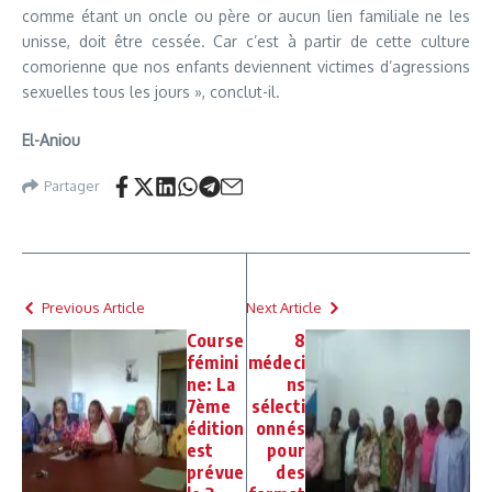
comme étant un oncle ou père or aucun lien familiale ne les
unisse, doit être cessée. Car c’est à partir de cette culture
comorienne que nos enfants deviennent victimes d’agressions
sexuelles tous les jours », conclut-il.
El-Aniou
Partager
Previous Article
Next Article
Course
8
fémini
médeci
ne: La
ns
7ème
sélecti
édition
onnés
est
pour
prévue
des