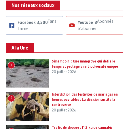
Nos réseaux sociaux
Fans
Abonnés
Facebook
3,500
Youtube
8
J'aime
S'abonner
A la Une
Simamboini : Une mangrove qui défie le
1
temps et protège une biodiversité unique
20 juillet 2026
Interdiction des festivités de mariages en
2
heures ouvrables : La décision suscite la
controverse
20 juillet 2026
Trafic de drogue : 11,3 kg de cannabis