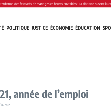
n des festivités de mariages en heures ouvrables : La décision suscite la controvers
TÉ
POLITIQUE
JUSTICE
ÉCONOMIE
ÉDUCATION
SP
021, année de l’emploi
 34 min