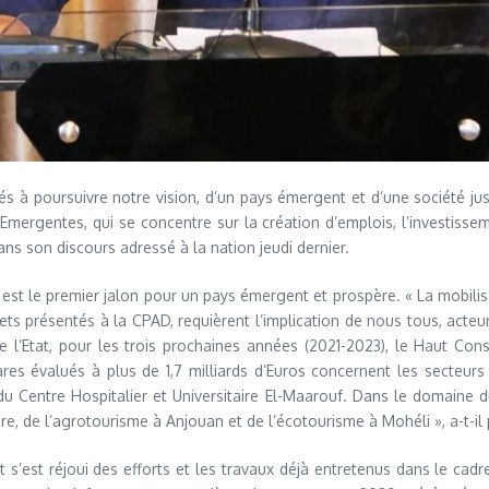
s à poursuivre notre vision, d’un pays émergent et d’une société jus
rgentes, qui se concentre sur la création d’emplois, l’investissem
ans son discours adressé à la nation jeudi dernier.
st le premier jalon pour un pays émergent et prospère. « La mobilisat
s présentés à la CPAD, requièrent l’implication de nous tous, acteurs 
l’Etat, pour les trois prochaines années (2021-2023), le Haut Consei
res évalués à plus de 1,7 milliards d’Euros concernent les secteurs
n du Centre Hospitalier et Universitaire El-Maarouf. Dans le domaine
 de l’agrotourisme à Anjouan et de l’écotourisme à Mohéli », a-t-il 
t s’est réjoui des efforts et les travaux déjà entretenus dans le cadre