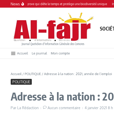
Aller au contenu
News
 Une mangrove qui défie le temps et protège une biodiversité unique
Interdictio
SOCIÉ
Journal Quotidien d'Information Générale des Comores
Accueil
Le journal
Mon compte
Accueil
/
POLITIQUE
/
Adresse à la nation : 2021, année de l’emploi
POLITIQUE
Adresse à la nation : 2
Par
La Rédaction
Aucun commentaire
4 janvier 2021
8 h