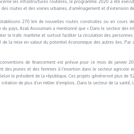
cerne les infrastructures routières, le programme 2020 a été exécuté. 
en des routes et des voiries urbaines, d’aménagement et d’extension des
ptabilisons 270 km de nouvelles routes construites ou en cours de r
ie du pays, Azali Assoumani a mentionné que « Dans le secteur des in
 le trafic maritime et surtout faciliter la circulation des personnes 
 mise en valeur du potentiel économique des autres iles. Par ailleurs
s conventions de financement est prévue pour ce mois de janvier 20
des jeunes et des femmes à l’insertion dans le secteur agricole en m
l. Selon le président de la république, Ces projets généreront plus de
réation de plus d’un millier d’emplois. Dans le secteur de la santé, 