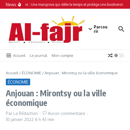
Aller au contenu
News
Simamboini : Une mangrove qui défie le temps et protège une biodiversité uni
Parcou
rir
Accueil
Le journal
Mon compte
Accueil
/
ÉCONOMIE
/
Anjouan : Mirontsy ou la ville économique
ÉCONOMIE
Anjouan : Mirontsy ou la ville
économique
Par
La Rédaction
Aucun commentaire
10 janvier 2022
6 h 43 min