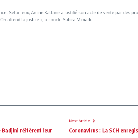
tice. Selon eux, Amine Kalfane a justifié son acte de vente par des pr
On attend la justice », a conclu Subira M’madi.
Next Article
e Badjini réitèrent leur
Coronavirus : La SCH enregi