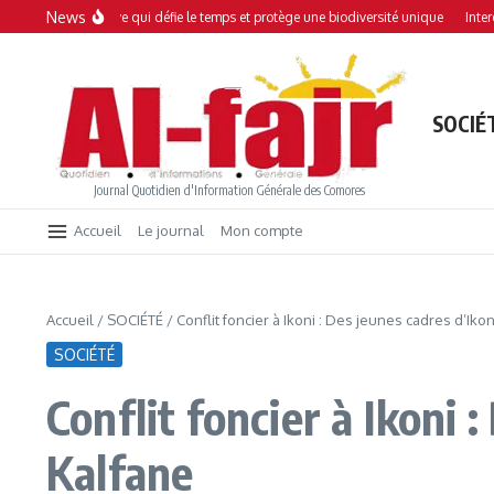
Aller au contenu
News
Une mangrove qui défie le temps et protège une biodiversité unique
Interdiction
SOCIÉ
Journal Quotidien d'Information Générale des Comores
Accueil
Le journal
Mon compte
Accueil
/
SOCIÉTÉ
/
Conflit foncier à Ikoni : Des jeunes cadres d’Ik
SOCIÉTÉ
Conflit foncier à Ikoni
Kalfane