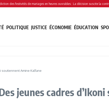
 des festivités de mariages en heures ouvrables : La décision suscite la controverse
TÉ
POLITIQUE
JUSTICE
ÉCONOMIE
ÉDUCATION
SP
oni soutiennent Amine Kalfane
 : Des jeunes cadres d’Iko