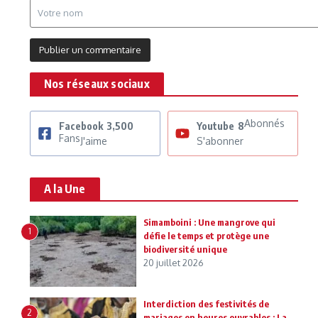
Nos réseaux sociaux
Abonnés
Facebook
3,500
Youtube
8
Fans
J'aime
S'abonner
A la Une
Simamboini : Une mangrove qui
1
défie le temps et protège une
biodiversité unique
20 juillet 2026
Interdiction des festivités de
2
mariages en heures ouvrables : La