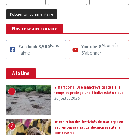
Nos réseaux sociaux
Fans
Abonnés
Facebook
3,500
Youtube
8
J'aime
S'abonner
A la Une
Simamboini : Une mangrove qui défie le
1
temps et protège une biodiversité unique
20 juillet 2026
Interdiction des festivités de mariages en
2
heures ouvrables : La décision suscite la
controverse