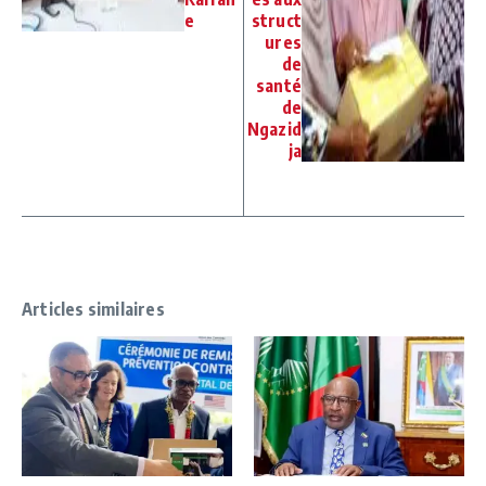
e
struct
ures
de
santé
de
Ngazid
ja
Articles similaires