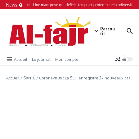
Aller au contenu
News
Simamboini : Une mangrove qui défie le temps et protège une biodiversité un
Parcou
rir
Accueil
Le journal
Mon compte
Accueil
/
SANTÉ
/
Coronavirus : La SCH enregistre 27 nouveaux cas