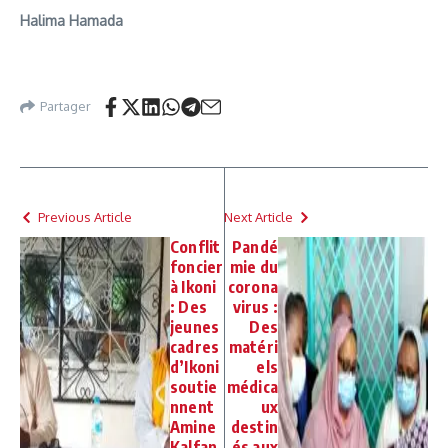
Halima Hamada
Partager
Previous Article
Next Article
Conflit
Pandé
foncier
mie du
à Ikoni
corona
: Des
virus :
jeunes
Des
cadres
matéri
d’Ikoni
els
soutie
médica
nnent
ux
Amine
destin
Kalfan
és aux