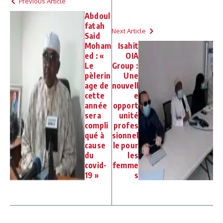
Previous Article
Abdoul
fatah
Next Article
Said
Moham
Isahit
ed : «
OIA
Le
Group :
pèlerin
Une
age de
nouvell
cette
e
année
opport
sera
unité
compli
profes
qué à
sionnel
cause
le pour
du
les
covid-
femme
19 »
s