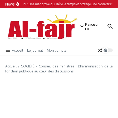
Aller au contenu
News
Simamboini : Une mangrove qui défie le temps et protège une biodiversité un
Parcou
rir
Accueil
Le journal
Mon compte
Accueil
/
SOCIÉTÉ
/
Conseil des ministres : L’harmonisation de la
fonction publique au cœur des discussions