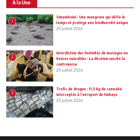
A la Une
Simamboini : Une mangrove qui défie le
1
temps et protège une biodiversité unique
20 juillet 2026
Interdiction des festivités de mariages en
2
heures ouvrables : La décision suscite la
controverse
20 juillet 2026
Trafic de drogue : 11,3 kg de cannabis
3
interceptés à l’aéroport de Hahaya
20 juillet 2026