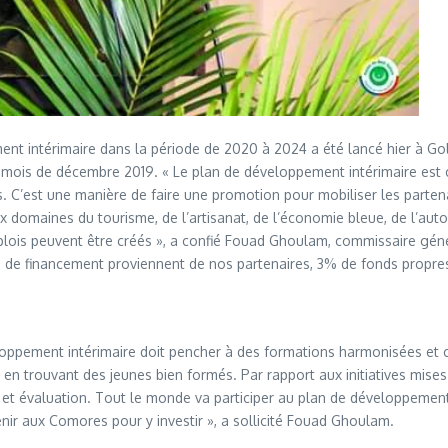
 intérimaire dans la période de 2020 à 2024 a été lancé hier à Gold
 mois de décembre 2019. « Le plan de développement intérimaire est 
s. C’est une manière de faire une promotion pour mobiliser les partena
x domaines du tourisme, de l’artisanat, de l’économie bleue, de l’auto
mplois peuvent être créés », a confié Fouad Ghoulam, commissaire géné
2% de financement proviennent de nos partenaires, 3% de fonds propres
oppement intérimaire doit pencher à des formations harmonisées et c
en trouvant des jeunes bien formés. Par rapport aux initiatives mises
 et évaluation. Tout le monde va participer au plan de développement
ir aux Comores pour y investir », a sollicité Fouad Ghoulam.