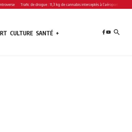
se
Trafic de drogue : 11,3 kg de cannabis interceptés à l’aéroport de Hahaya
ORT
CULTURE
SANTÉ
+