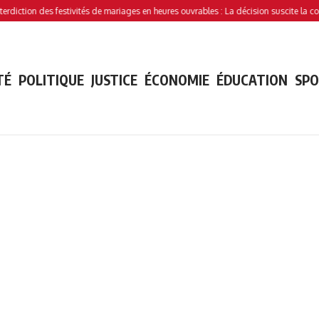
ion des festivités de mariages en heures ouvrables : La décision suscite la controver
TÉ
POLITIQUE
JUSTICE
ÉCONOMIE
ÉDUCATION
SP