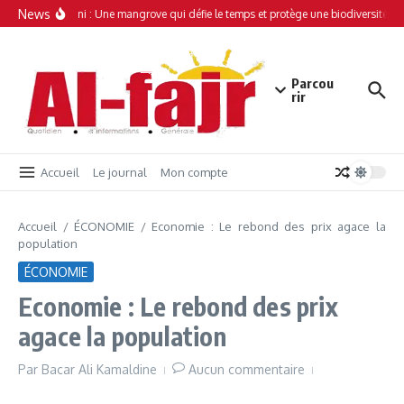
Aller au contenu
News
Simamboini : Une mangrove qui défie le temps et protège une biodiversité uni
Parcou
rir
Accueil
Le journal
Mon compte
Accueil
/
ÉCONOMIE
/
Economie : Le rebond des prix agace la
population
ÉCONOMIE
Economie : Le rebond des prix
agace la population
Par
Bacar Ali Kamaldine
Aucun commentaire