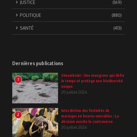
JUSTICE
(169)
POLITIQUE
(880)
SANTÉ
(413)
Dernières publications
Simamboini : Une mangrove qui défie
1
le temps et protège une biodiversité
unique
20 juillet 2026
Interdiction des festivités de
2
mariages en heures ouvrables : La
décision suscite la controverse
20 juillet 2026