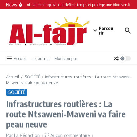
Aller au contenu
News
Simamboini : Une mangrove qui défie le temps et protège une biodiversité un
Parcou
rir
Accueil
Le journal
Mon compte
Accueil
/
SOCIÉTÉ
/
Infrastructures routières : La route Ntsaweni-
Maweni va faire peau neuve
SOCIÉTÉ
Infrastructures routières : La
route Ntsaweni-Maweni va faire
peau neuve
Par
La Rédaction
Aucun commentaire