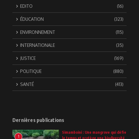
EDITO
(16)
ÉDUCATION
(323)
ENVIRONNEMENT
(115)
INTERNATIONALE
(35)
JUSTICE
(169)
POLITIQUE
(880)
SANTÉ
(413)
Dernières publications
Simamboini : Une mangrove qui défie
1
le temps et protège une biodiversité