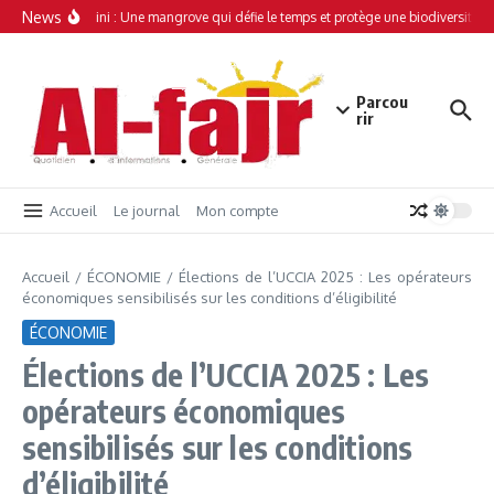
Aller au contenu
News
Simamboini : Une mangrove qui défie le temps et protège une biodiversité un
Parcou
rir
Accueil
Le journal
Mon compte
Accueil
/
ÉCONOMIE
/
Élections de l’UCCIA 2025 : Les opérateurs
économiques sensibilisés sur les conditions d’éligibilité
ÉCONOMIE
Élections de l’UCCIA 2025 : Les
opérateurs économiques
sensibilisés sur les conditions
d’éligibilité