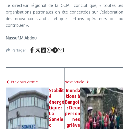
Le directeur régional de la CCIA conclut que, « toutes les
organisations patronales on été concertées sur l’élaboration
des nouveaux statuts et que certains opérateurs ont pu
contribuer ».
Nassuf.M.Abdou
Partager
Previous Article
Next Article
Stabilit
Inonda
é
tions à
énergé
Bangoi
tique :
: Deux
La
person
Sonele
nes
c
griève