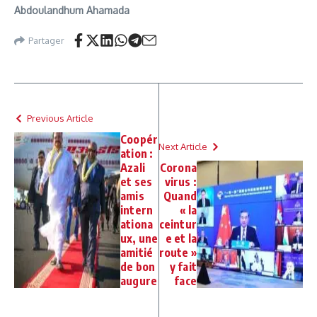
Abdoulandhum Ahamada
Partager
Previous Article
Coopér
Next Article
ation :
Azali
Corona
et ses
virus :
amis
Quand
intern
« la
ationa
ceintur
ux, une
e et la
amitié
route »
de bon
y fait
augure
face