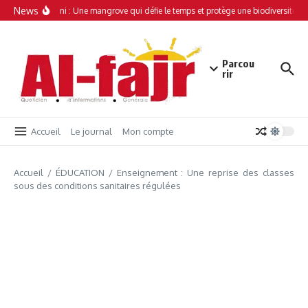
Aller au contenu
News
Simamboini : Une mangrove qui défie le temps et protège une biodiversité un
Parcou
rir
Accueil
Le journal
Mon compte
Accueil
/
ÉDUCATION
/
Enseignement : Une reprise des classes
sous des conditions sanitaires régulées