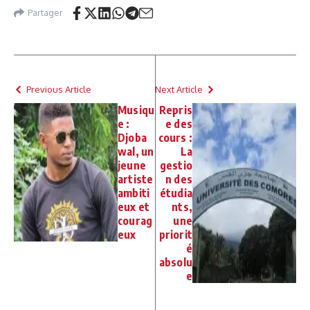
Partager
Previous Article
Next Article
Musiqu
Repris
e :
e des
Djoba
cours :
wal, un
La
jeune
gestio
artiste
n des
ambiti
étudia
eux et
nts,
courag
une
eux
priorit
é
absolu
e