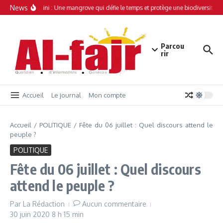
Aller au contenu
News
Simamboini : Une mangrove qui défie le temps et protège une biodiversité un
Parcou
rir
Accueil
Le journal
Mon compte
Accueil
/
POLITIQUE
/
Fête du 06 juillet : Quel discours attend le
peuple ?
POLITIQUE
Fête du 06 juillet : Quel discours
attend le peuple ?
Par
La Rédaction
Aucun commentaire
30 juin 2020
8 h 15 min