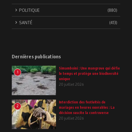
POLITIQUE
(880)
SANTÉ
(413)
Dernières publications
Simamboini : Une mangrove qui défie
1
le temps et protège une biodiversité
unique
20 juillet 2026
Interdiction des festivités de
2
mariages en heures ouvrables : La
décision suscite la controverse
20 juillet 2026