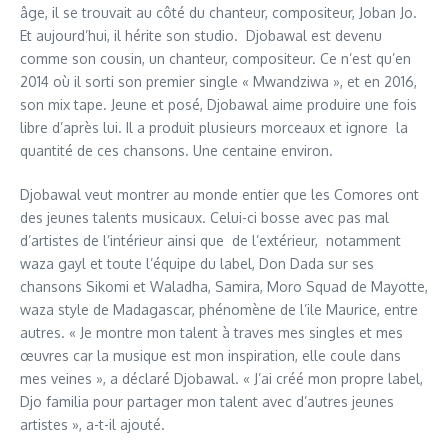
âge, il se trouvait au côté du chanteur, compositeur, Joban Jo.
Et aujourd’hui, il hérite son studio. Djobawal est devenu
comme son cousin, un chanteur, compositeur. Ce n’est qu’en
2014 où il sorti son premier single « Mwandziwa », et en 2016,
son mix tape. Jeune et posé, Djobawal aime produire une fois
libre d’après lui. Il a produit plusieurs morceaux et ignore la
quantité de ces chansons. Une centaine environ.
Djobawal veut montrer au monde entier que les Comores ont
des jeunes talents musicaux. Celui-ci bosse avec pas mal
d’artistes de l’intérieur ainsi que de l’extérieur, notamment
waza gayl et toute l’équipe du label, Don Dada sur ses
chansons Sikomi et Waladha, Samira, Moro Squad de Mayotte,
waza style de Madagascar, phénomène de l’ile Maurice, entre
autres. « Je montre mon talent à traves mes singles et mes
œuvres car la musique est mon inspiration, elle coule dans
mes veines », a déclaré Djobawal. « J’ai créé mon propre label,
Djo familia pour partager mon talent avec d’autres jeunes
artistes », a-t-il ajouté.