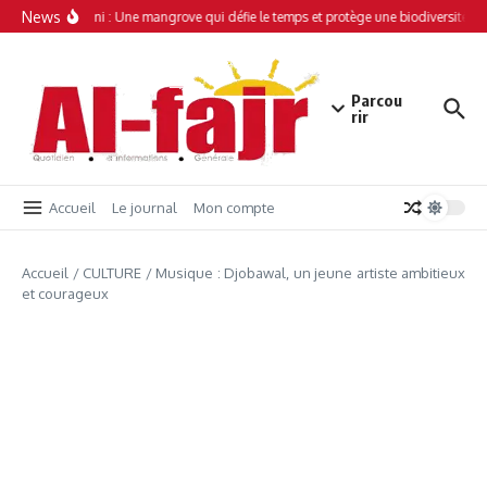
Aller au contenu
News
Simamboini : Une mangrove qui défie le temps et protège une biodiversité uni
Parcou
rir
Accueil
Le journal
Mon compte
Accueil
/
CULTURE
/
Musique : Djobawal, un jeune artiste ambitieux
et courageux