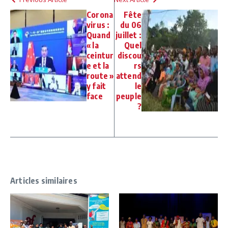
Corona
Fête
virus :
du 06
Quand
juillet :
« la
Quel
ceintur
discou
e et la
rs
route »
attend
y fait
le
face
peuple
?
Articles similaires