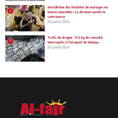
Interdiction des festivités de mariages en
2
heures ouvrables : La décision suscite la
controverse
20 juillet 2026
Trafic de drogue : 11,3 kg de cannabis
3
interceptés à l’aéroport de Hahaya
20 juillet 2026