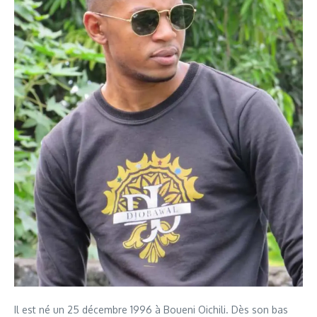
Il est né un 25 décembre 1996 à Boueni Oichili. Dès son bas