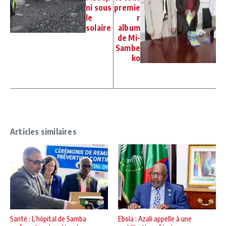
ni sous
premie
le
r
solaire
album
de Mi-
Sambe
ko
Articles similaires
Santé : L’hôpital de Samba
Ebola : Azali appelle à une