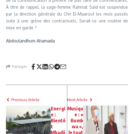
de la communication a préféré ne pas faire de commentaires.
À titre de rappel, la sage-femme Rahmat Saïd est suspendue
par la direction générale du Chn El-Maarouf les mois passés
suite à une grève des contractuels. Serait-ce une routine de
mise en garde ?
Abdoulandhum Ahamada
Partager
Previous Article
Next Article
Energi
Musiqu
e :
e : «
Bientô
Bumb
t
wa »,
Mbadji
le tout