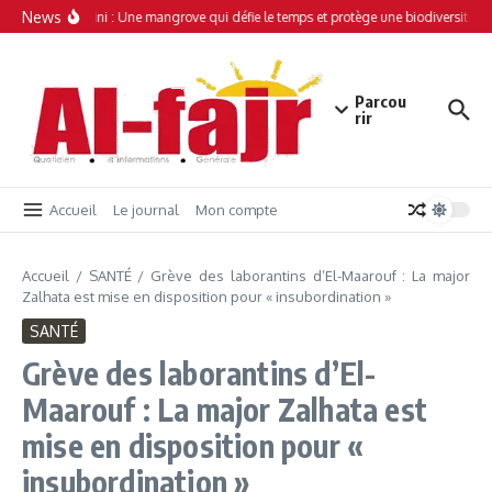
Aller au contenu
News
Simamboini : Une mangrove qui défie le temps et protège une biodiversité un
Parcou
rir
Accueil
Le journal
Mon compte
Accueil
/
SANTÉ
/
Grève des laborantins d’El-Maarouf : La major
Zalhata est mise en disposition pour « insubordination »
SANTÉ
Grève des laborantins d’El-
Maarouf : La major Zalhata est
mise en disposition pour «
insubordination »