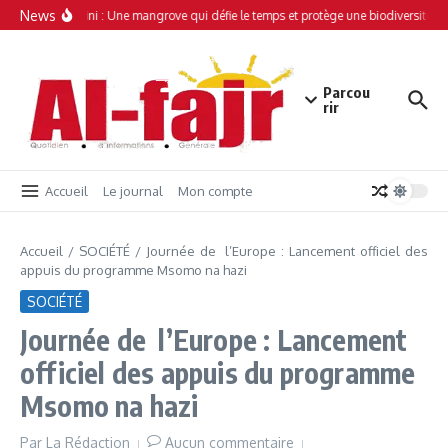
Aller au contenu
News
Simamboini : Une mangrove qui défie le temps et protège une biodiversité un
Parcou
rir
Accueil
Le journal
Mon compte
Accueil
/
SOCIÉTÉ
/
Journée de l’Europe : Lancement officiel des
appuis du programme Msomo na hazi
SOCIÉTÉ
Journée de l’Europe : Lancement
officiel des appuis du programme
Msomo na hazi
Par
La Rédaction
Aucun commentaire