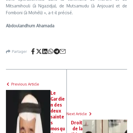
Mitsamihouli (à Ngazidja), de Mutsamudu (à Anjouan) et de
Fomboni (à Mohéli) », a-t-il précisé.
Abdoulandhum Ahamada
Partager
Previous Article
Le
Gardie
n des
deux
Next Article
sainte
s
Droit
mosqu
de la