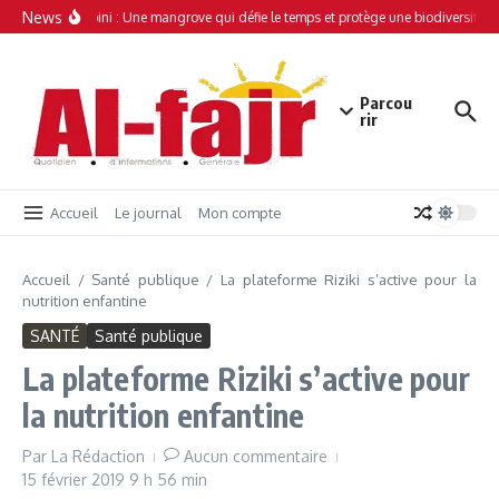
Aller au contenu
News
Simamboini : Une mangrove qui défie le temps et protège une biodiversité un
Parcou
rir
Accueil
Le journal
Mon compte
Accueil
/
Santé publique
/
La plateforme Riziki s’active pour la
nutrition enfantine
SANTÉ
Santé publique
La plateforme Riziki s’active pour
la nutrition enfantine
Par
La Rédaction
Aucun commentaire
15 février 2019
9 h 56 min