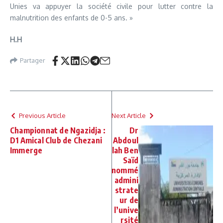
Unies va appuyer la société civile pour lutter contre la
malnutrition des enfants de 0-5 ans. »
H.H
Partager
Previous Article
Next Article
Championnat de Ngazidja :
Dr
D1 Amical Club de Chezani
Abdoul
Immerge
lah Ben
Saïd
nommé
admini
strate
ur de
l’unive
rsité