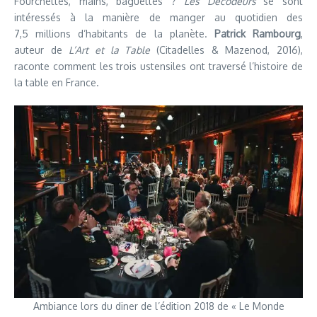
Fourchettes, mains, baguettes ?
Les Décodeurs
se sont
intéressés à la manière de manger au quotidien des
7,5 millions d’habitants de la planète.
Patrick Rambourg
,
auteur de
L’Art et la Table
(Citadelles & Mazenod, 2016),
raconte comment les trois ustensiles ont traversé l’histoire de
la table en France.
Ambiance lors du diner de l’édition 2018 de « Le Monde