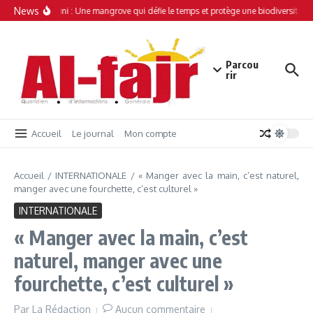
Aller au contenu
News
Simamboini : Une mangrove qui défie le temps et protège une biodiversité un
Parcou
rir
Accueil
Le journal
Mon compte
Accueil
/
INTERNATIONALE
/
« Manger avec la main, c’est naturel,
manger avec une fourchette, c’est culturel »
INTERNATIONALE
« Manger avec la main, c’est
naturel, manger avec une
fourchette, c’est culturel »
Par
La Rédaction
Aucun commentaire