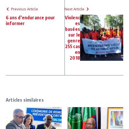
Previous Article
Next Article
6 ans d’endurance pour
Violenc
informer
es
basées
sur le
genre
255 cas
en
2018
Articles similaires