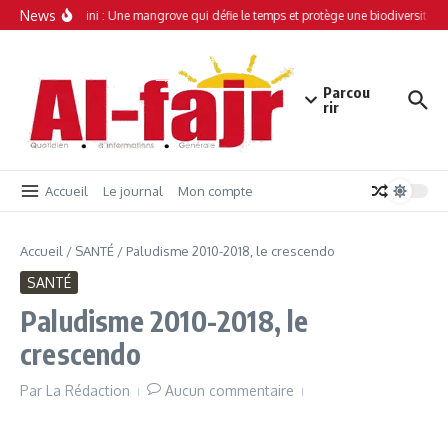
Aller au contenu
News
Simamboini : Une mangrove qui défie le temps et protège une biodiversité un
Parcou
rir
Accueil
Le journal
Mon compte
Accueil
/
SANTÉ
/
Paludisme 2010-2018, le crescendo
SANTÉ
Paludisme 2010-2018, le
crescendo
Par
La Rédaction
Aucun commentaire