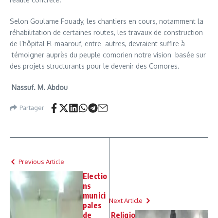
Selon Goulame Fouady, les chantiers en cours, notamment la
réhabilitation de certaines routes, les travaux de construction
de l’hôpital El-maarouf, entre autres, devraient suffire à
témoigner auprès du peuple comorien notre vision basée sur
des projets structurants pour le devenir des Comores.
Nassuf. M. Abdou
Partager
Previous Article
Electio
ns
munici
Next Article
pales
de
Religio