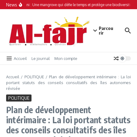
Aller au contenu
News
Simamboini : Une mangrove qui défie le temps et protège une biodiversité uni
Parcou
rir
Accueil
Le journal
Mon compte
Accueil
/
POLITIQUE
/
Plan de développement intérimaire : La loi
portant statuts des conseils consultatifs des îles autonomes
révisée
POLITIQUE
Plan de développement
intérimaire : La loi portant statuts
des conseils consultatifs des îles