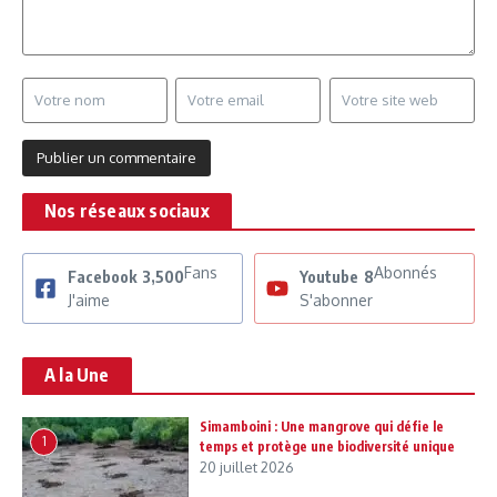
Nos réseaux sociaux
Fans
Abonnés
Facebook
3,500
Youtube
8
J'aime
S'abonner
A la Une
Simamboini : Une mangrove qui défie le
1
temps et protège une biodiversité unique
20 juillet 2026