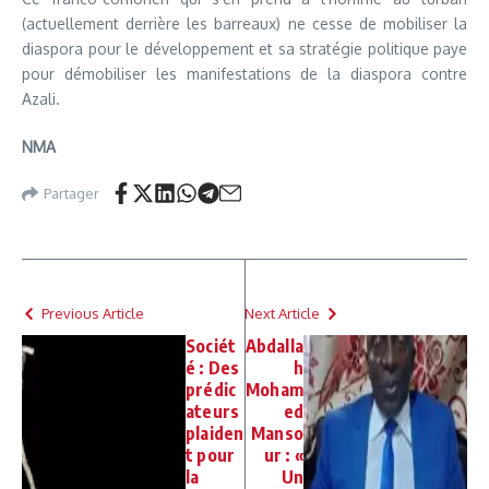
(actuellement derrière les barreaux) ne cesse de mobiliser la
diaspora pour le développement et sa stratégie politique paye
pour démobiliser les manifestations de la diaspora contre
Azali.
NMA
Partager
Previous Article
Next Article
Sociét
Abdalla
é : Des
h
prédic
Moham
ateurs
ed
plaiden
Manso
t pour
ur : «
la
Un