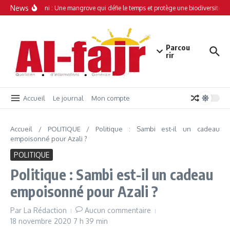
Aller au contenu
News
Simamboini : Une mangrove qui défie le temps et protège une biodiversité uni
Parcou
rir
Accueil
Le journal
Mon compte
Accueil
/
POLITIQUE
/
Politique : Sambi est-il un cadeau
empoisonné pour Azali ?
POLITIQUE
Politique : Sambi est-il un cadeau
empoisonné pour Azali ?
Par
La Rédaction
Aucun commentaire
18 novembre 2020
7 h 39 min