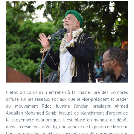
C’était au cours d’un entretien à la chaine libre des Comores
diffusé sur les réseaux sociaux que le vice-président et leader
du mouvement Rddc fulmine l’ancien président Ahmed
Abdallah Mohamed Sambi inculpé de blanchiment d’argent de
la citoyenneté économique. Il est placé en mandat de dépôt
dans sa résidence à Voidju, une annexe de la prison de Moroni.
L’ancien président Sambi est inculpé pour détournements des