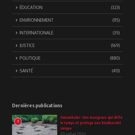
ÉDUCATION
(323)
ENVIRONNEMENT
(115)
INTERNATIONALE
(35)
JUSTICE
(169)
POLITIQUE
(880)
SANTÉ
(413)
Dernières publications
Simamboini : Une mangrove qui défie
1
le temps et protège une biodiversité
unique
20 juillet 2026