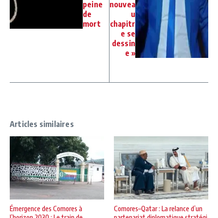
peine
nouvea
de
u
mort
chapitr
e se
dessin
e »
Articles similaires
Émergence des Comores à
Comores–Qatar : La relance d’un
l’horizon 2030 : Le train de
partenariat diplomatique stratégi