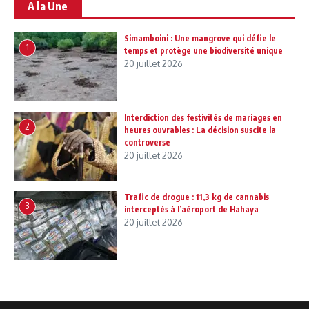
A la Une
Simamboini : Une mangrove qui défie le
1
temps et protège une biodiversité unique
20 juillet 2026
Interdiction des festivités de mariages en
2
heures ouvrables : La décision suscite la
controverse
20 juillet 2026
Trafic de drogue : 11,3 kg de cannabis
3
interceptés à l’aéroport de Hahaya
20 juillet 2026