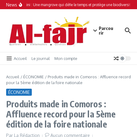
Aller au contenu
News
Simamboini : Une mangrove qui défie le temps et protège une biodiversité un
Parcou
rir
Accueil
Le journal
Mon compte
Accueil
/
ÉCONOMIE
/
Produits made in Comoros : Affluence record
pour la 5ème édition de la foire nationale
ÉCONOMIE
Produits made in Comoros :
Affluence record pour la 5ème
édition de la foire nationale
Par
La Rédaction
Aucun commentaire