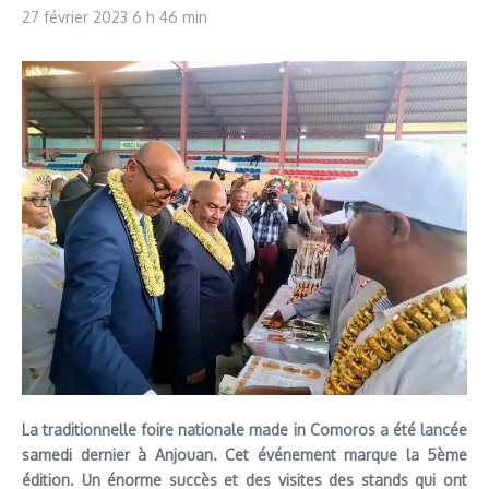
27 février 2023
6 h 46 min
La traditionnelle foire nationale made in Comoros a
ét
é lanc
ée
samedi dernier
à Anjouan. Cet
év
énement marque la 5
ème
édition. Un
énorme succ
ès et des visites des stands qui ont