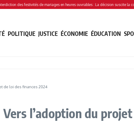
s festivités de mariages en heures ouvrables : La décision suscite la controverse
TÉ
POLITIQUE
JUSTICE
ÉCONOMIE
ÉDUCATION
SP
et de loi des finances 2024
 Vers l’adoption du projet 