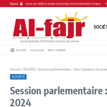
Aller au contenu
News
 mangrove qui défie le temps et protège une biodiversité unique
Interdiction de
SOCIÉ
Journal Quotidien d'Information Générale des Comores
Accueil
Le journal
Mon compte
Accueil
/
SOCIÉTÉ
/
Session parlementaire : Vers l’adoption du proj
SOCIÉTÉ
Session parlementaire :
2024