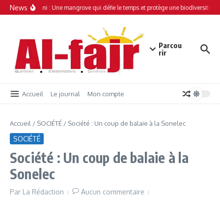
Aller au contenu
News
Simamboini : Une mangrove qui défie le temps et protège une biodiversité uni
Parcou
rir
Accueil
Le journal
Mon compte
Accueil
/
SOCIÉTÉ
/
Société : Un coup de balaie à la Sonelec
SOCIÉTÉ
Société : Un coup de balaie à la
Sonelec
Par
La Rédaction
Aucun commentaire