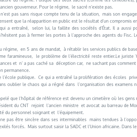
’ancien gouverneur. Pour le régime, le sacré n’existe pas.
t n’est pas sans risque compte tenu de la situation, mais son engage
ensent que la réapparition en public est le résultat d’un compromis en
 a entraîné, selon lui, la faillite des sociétés d’État. Il a aussi 
’hésitent pas à fermer les portes à l’approche des agents du Fisc. 
du régime, en 5 ans de mandat, à rétablir les services publics de base 
 faramineuse, le problème de l’électricité reste entier.Le juriste
tances et n’ a pas caché sa déception car, ne sachant pas comment l
nt) en permanence.
l’école publique. Ce qui a entraîné la prolifération des écoles pri
ans oublier le chaos qui a régné dans l’organisation des examens n
ppelé que l’hôpital de référence est devenu un cimetière où les gen
président du CNT rejoint l’ancien ministre et avocat au barreau de M
lité du personnel soignant et l’équipement.
ne pas être sincère dans ses interminables mains tendues à l’opposi
exilés forcés. Mais surtout saisir la SADC et l’Union africaine. Dans l