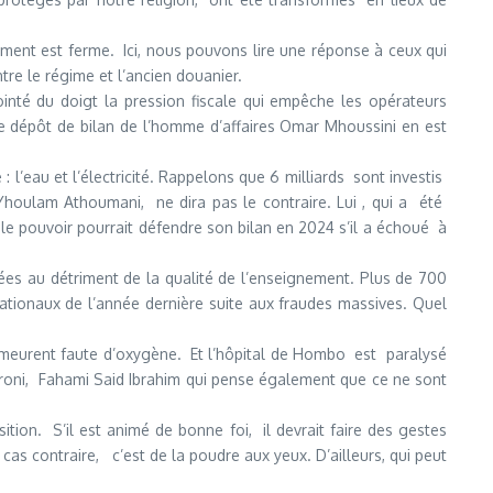
ment est ferme. Ici, nous pouvons lire une réponse à ceux qui
tre le régime et l’ancien douanier.
pointé du doigt la pression fiscale qui empêche les opérateurs
Le dépôt de bilan de l’homme d’affaires Omar Mhoussini en est
: l’eau et l’électricité. Rappelons que 6 milliards sont investis
 Yhoulam Athoumani, ne dira pas le contraire. Lui , qui a été
e pouvoir pourrait défendre son bilan en 2024 s’il a échoué à
vées au détriment de la qualité de l’enseignement. Plus de 700
ationaux de l’année dernière suite aux fraudes massives. Quel
s meurent faute d’oxygène. Et l’hôpital de Hombo est paralysé
oroni, Fahami Said Ibrahim qui pense également que ce ne sont
tion. S’il est animé de bonne foi, il devrait faire des gestes
e cas contraire, c’est de la poudre aux yeux. D’ailleurs, qui peut