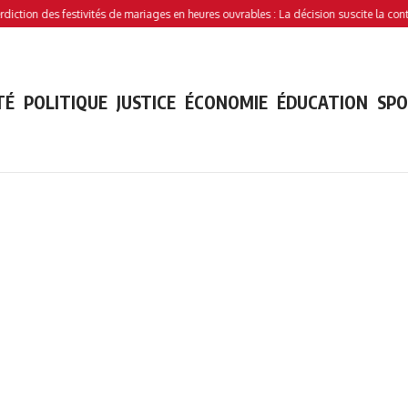
n des festivités de mariages en heures ouvrables : La décision suscite la controverse
TÉ
POLITIQUE
JUSTICE
ÉCONOMIE
ÉDUCATION
SP