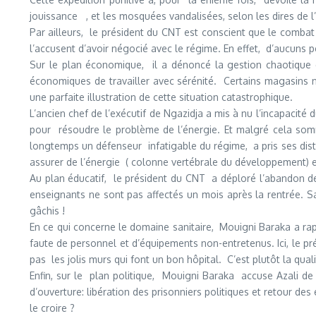
jouissance , et les mosquées vandalisées, selon les dires de l
Par ailleurs, le président du CNT est conscient que le comba
l’accusent d’avoir négocié avec le régime. En effet, d’aucuns p
Sur le plan économique, il a dénoncé la gestion chaotique qui
économiques de travailler avec sérénité. Certains magasins n
une parfaite illustration de cette situation catastrophique.
L’ancien chef de l’exécutif de Ngazidja a mis à nu l’incapacité 
pour résoudre le problème de l’énergie. Et malgré cela somme
longtemps un défenseur infatigable du régime, a pris ses dis
assurer de l’énergie ( colonne vertébrale du développeme
Au plan éducatif, le président du CNT a déploré l’abandon de 
enseignants ne sont pas affectés un mois après la rentrée. S
gâchis !
En ce qui concerne le domaine sanitaire, Mouigni Baraka a ra
faute de personnel et d’équipements non-entretenus. Ici, le 
pas les jolis murs qui font un bon hôpital. C’est plutôt la qua
Enfin, sur le plan politique, Mouigni Baraka accuse Azali de 
d’ouverture: libération des prisonniers politiques et retour des 
le croire ?