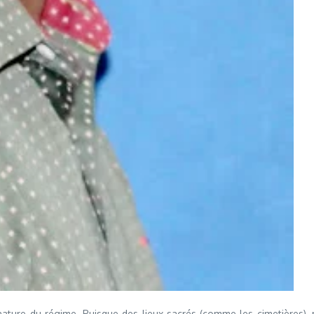
 nature du régime. Puisque des lieux sacrés (comme les cimetières),