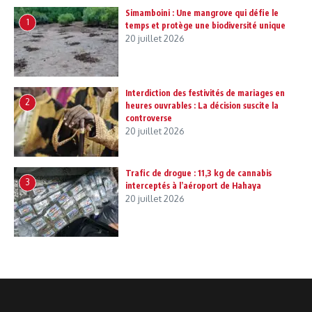
Simamboini : Une mangrove qui défie le
1
temps et protège une biodiversité unique
20 juillet 2026
Interdiction des festivités de mariages en
2
heures ouvrables : La décision suscite la
controverse
20 juillet 2026
Trafic de drogue : 11,3 kg de cannabis
3
interceptés à l’aéroport de Hahaya
20 juillet 2026