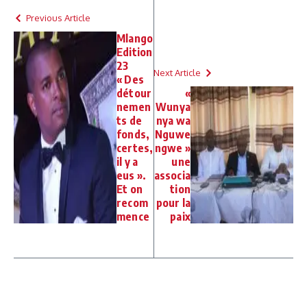
Previous Article
Mlango
Edition
23
Next Article
« Des
détour
«
nemen
Wunya
ts de
nya wa
fonds,
Nguwe
certes,
ngwe »
il y a
une
eus ».
associa
Et on
tion
recom
pour la
mence
paix