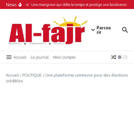
Aller au contenu
News
Simamboini : Une mangrove qui défie le temps et protège une biodiversité uni
Parcou
rir
Accueil
Le journal
Mon compte
Accueil
/
POLITIQUE
/
Une plateforme commune pour des élections
crédibles