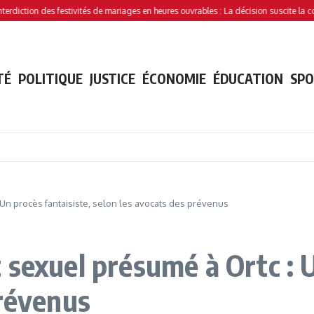
on des festivités de mariages en heures ouvrables : La décision suscite la controver
TÉ
POLITIQUE
JUSTICE
ÉCONOMIE
ÉDUCATION
SP
 Un procès fantaisiste, selon les avocats des prévenus
sexuel présumé à Ortc : U
prévenus