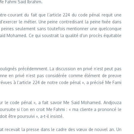
Me Fahmi Said Ibrahim.
tre-courant du fait que l’article 224 du code pénal requit une
d’exercer le métier. Une peine contredisant la peine fixée dans
x peines seulement sans toutefois mentionner une quelconque
Saïd Mohamed. Ce qui soustrait la qualité d’un procès équitable
soulignés précédemment. La discussion en privé n’est peut pas
rsonne en privé n’est pas considérée comme élément de preuve
révues à l’article 224 de notre code pénal », a précisé Me Fami
s sur le code pénal », a fait savoir Me Said Mohamed. Andjouza
poursuite si l’on en croit Me Fahmi : « ma cliente a prononcé le
t être poursuivi », a-t-il insisté.
Etat recevait la presse dans le cadre des vœux de nouvel an. Un