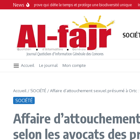
Aller au contenu
News
: Une mangrove qui défie le temps et protège une biodiversité unique
Interdicti
SOCIÉ
Journal Quotidien d'Information Générale des Comores
Accueil
Le journal
Mon compte
Accueil
/
SOCIÉTÉ
/
Affaire d’attouchement sexuel présumé à Ortc :
SOCIÉTÉ
Affaire d’attouchement 
selon les avocats des 