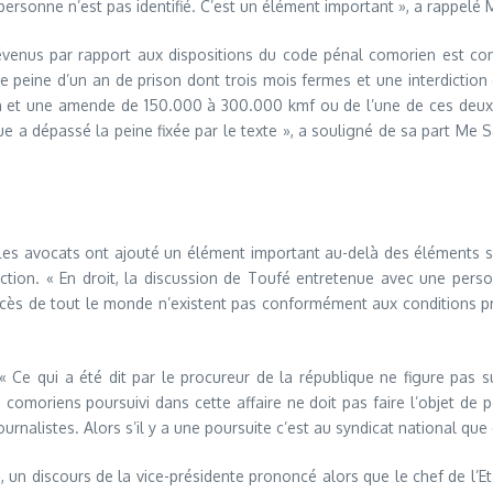
ersonne n’est pas identifié. C’est un élément important », a rappelé 
révenus par rapport aux dispositions du code pénal comorien est con
 peine d’un an de prison dont trois mois fermes et une interdiction 
 an et une amende de 150.000 à 300.000 kmf ou de l’une de ces deu
que a dépassé la peine fixée par le texte », a souligné de sa part Me 
. Les avocats ont ajouté un élément important au-delà des éléments 
fraction. « En droit, la discussion de Toufé entretenue avec une pe
’accès de tout le monde n’existent pas conformément aux conditions p
ée. « Ce qui a été dit par le procureur de la république ne figure pa
 comoriens poursuivi dans cette affaire ne doit pas faire l’objet de 
nalistes. Alors s’il y a une poursuite c’est au syndicat national que doi
 », un discours de la vice-présidente prononcé alors que le chef de l’