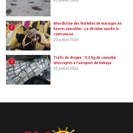
20 juillet 2026
Interdiction des festivités de mariages en
2
heures ouvrables : La décision suscite la
controverse
20 juillet 2026
Trafic de drogue : 11,3 kg de cannabis
3
interceptés à l’aéroport de Hahaya
20 juillet 2026