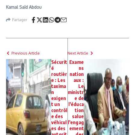
Kamal Saïd Abdou
Partager
Previous Article
Next Article
Sécurit
Exame
é
ns
routièr
nation
e : Les
aux :
taxima
Le
n
ministr
exigen
e de
t un
l’éduca
contrôl
tion
e des
salue
véhicul
l’engag
es des
ement
autorit
des