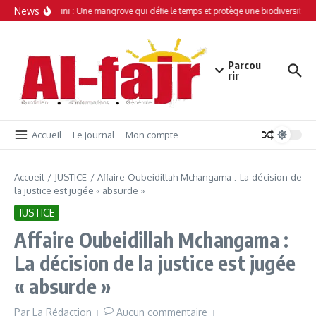
Aller au contenu
News
Simamboini : Une mangrove qui défie le temps et protège une biodiversité un
Parcou
rir
Accueil
Le journal
Mon compte
Accueil
/
JUSTICE
/
Affaire Oubeidillah Mchangama : La décision de
la justice est jugée « absurde »
JUSTICE
Affaire Oubeidillah Mchangama :
La décision de la justice est jugée
« absurde »
Par
La Rédaction
Aucun commentaire