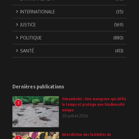
INTERNATIONALE
(35)
JUSTICE
(169)
POLITIQUE
(880)
SANTÉ
(413)
Dernières publications
Simamboini : Une mangrove qui défie
1
le temps et protège une biodiversité
unique
20 juillet 2026
Interdiction des festivités de
2