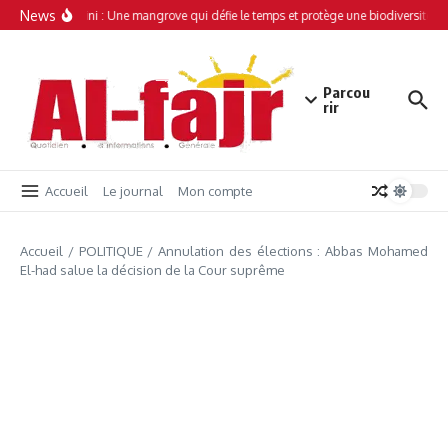
Aller au contenu
News
Simamboini : Une mangrove qui défie le temps et protège une biodiversité un
Parcou
rir
Accueil
Le journal
Mon compte
Accueil
/
POLITIQUE
/
Annulation des élections : Abbas Mohamed
El-had salue la décision de la Cour suprême