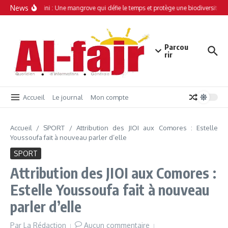
Aller au contenu
News
Simamboini : Une mangrove qui défie le temps et protège une biodiversité un
Parcou
rir
Accueil
Le journal
Mon compte
Accueil
/
SPORT
/
Attribution des JIOI aux Comores : Estelle
Youssoufa fait à nouveau parler d’elle
SPORT
Attribution des JIOI aux Comores :
Estelle Youssoufa fait à nouveau
parler d’elle
Par
La Rédaction
Aucun commentaire