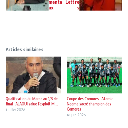
menta
Lettre
ux
s
Articles similaires
Qualification du Maroc au 1/8 de
Coupe des Comores : Atomic
final : ALAOUI salue l’exploit M ...
Ngome sacré champion des
Comores
1 juillet 2026
16 juin 2026