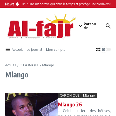
Aller au contenu
News
Simamboini : Une mangrove qui défie le temps et protège une biodiversité u
Parcou
rir
Accueil
Le journal
Mon compte
Accueil
/
CHRONIQUE
/
Mlango
Mlango
CHRONIQUE
Mlango
Mlango 26
… Celui qui fera des bêtises,