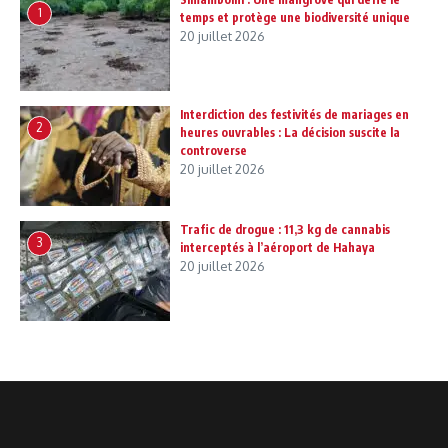
1
temps et protège une biodiversité unique
20 juillet 2026
Interdiction des festivités de mariages en
2
heures ouvrables : La décision suscite la
controverse
20 juillet 2026
Trafic de drogue : 11,3 kg de cannabis
3
interceptés à l’aéroport de Hahaya
20 juillet 2026