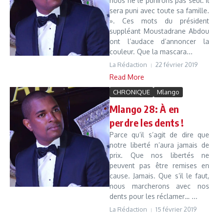
nous ne le punirons pas seul. Il
sera puni avec toute sa famille.
». Ces mots du président
suppléant Moustadrane Abdou
ont l’audace d’annoncer la
couleur. Que la mascara...
La Rédaction
22 février 2019
Read More
CHRONIQUE
Mlango
Mlango 28: À en
perdre les dents !
Parce qu’il s’agit de dire que
notre liberté n’aura jamais de
prix. Que nos libertés ne
peuvent pas être remises en
cause. Jamais. Que s’il le faut,
nous marcherons avec nos
dents pour les réclamer… ...
La Rédaction
15 février 2019