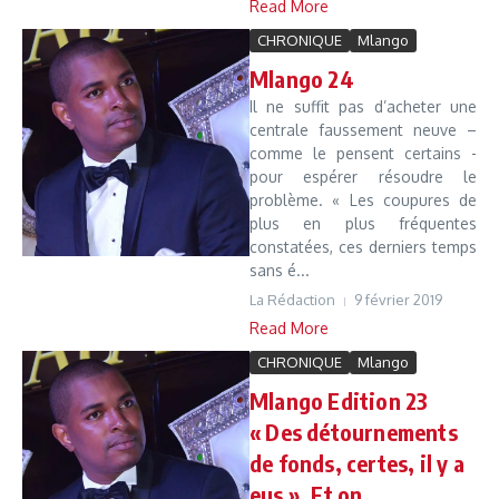
Read More
CHRONIQUE
Mlango
Mlango 24
Il ne suffit pas d’acheter une
centrale faussement neuve –
comme le pensent certains -
pour espérer résoudre le
problème. « Les coupures de
plus en plus fréquentes
constatées, ces derniers temps
sans é...
La Rédaction
9 février 2019
Read More
CHRONIQUE
Mlango
Mlango Edition 23
« Des détournements
de fonds, certes, il y a
eus ». Et on