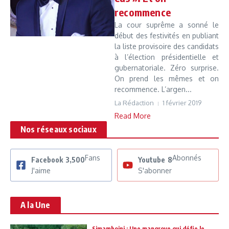
recommence
La cour suprême a sonné le
début des festivités en publiant
la liste provisoire des candidats
à l’élection présidentielle et
gubernatoriale. Zéro surprise.
On prend les mêmes et on
recommence. L’argen...
La Rédaction
1 février 2019
Read More
Nos réseaux sociaux
Fans
Abonnés
Facebook
3,500
Youtube
8
J'aime
S'abonner
A la Une
Simamboini : Une mangrove qui défie le