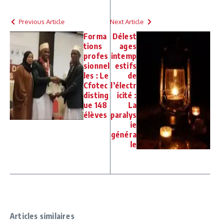
Previous Article
Next Article
Forma
Délest
tions
ages
profes
intemp
sionnel
estifs
les : Le
de
Cfotec
l’électr
disting
icité :
ue 148
La
élèves
paralys
ie
généra
le
Articles similaires