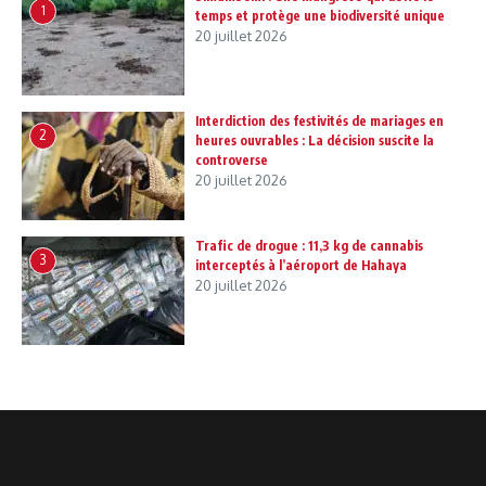
1
temps et protège une biodiversité unique
20 juillet 2026
Interdiction des festivités de mariages en
2
heures ouvrables : La décision suscite la
controverse
20 juillet 2026
Trafic de drogue : 11,3 kg de cannabis
3
interceptés à l’aéroport de Hahaya
20 juillet 2026