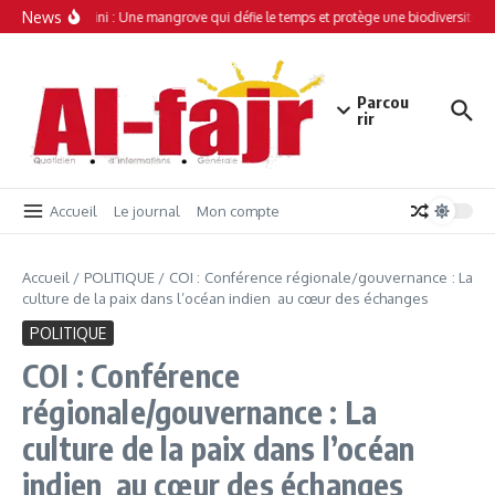
Aller au contenu
News
Simamboini : Une mangrove qui défie le temps et protège une biodiversité un
Parcou
rir
Accueil
Le journal
Mon compte
Accueil
/
POLITIQUE
/
COI : Conférence régionale/gouvernance : La
culture de la paix dans l’océan indien au cœur des échanges
POLITIQUE
COI : Conférence
régionale/gouvernance : La
culture de la paix dans l’océan
indien au cœur des échanges