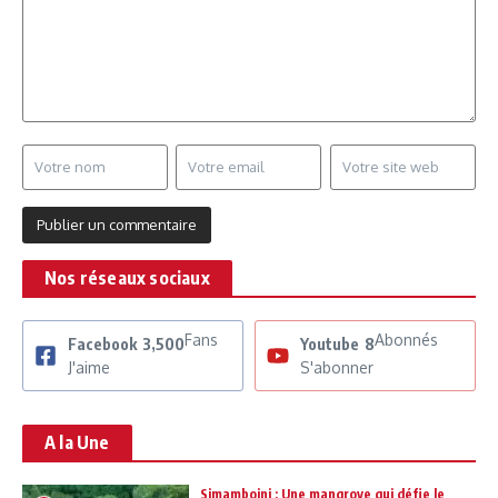
Nos réseaux sociaux
Fans
Abonnés
Facebook
3,500
Youtube
8
J'aime
S'abonner
A la Une
Simamboini : Une mangrove qui défie le