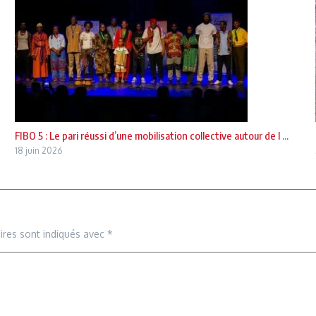
FIBO 5 : Le pari réussi d’une mobilisation collective autour de l ...
18 juin 2026
ires sont indiqués avec
*