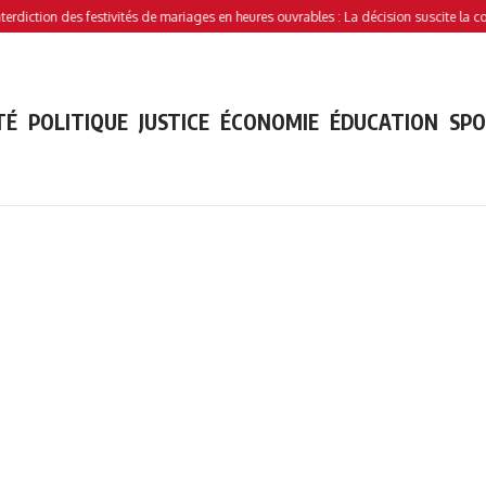
n des festivités de mariages en heures ouvrables : La décision suscite la controverse
TÉ
POLITIQUE
JUSTICE
ÉCONOMIE
ÉDUCATION
SP