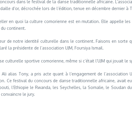
ours dans le festival de la danse traditionnelle africaine. L’associat
édaille d’or, décrochée lors de l’édition, tenue en décembre dernier à 
ller en quoi la culture comorienne est en mutation. Elle appelle les 
 du continent.
ur de notre identité culturelle dans le continent. Faisons en sorte qu
aré la présidente de l’association UJM, Foursiya Ismail.
se culturelle sportive comorienne, même si c’était l’UJM qui jouait le sp
Ali alias Tony, a pris acte quant à l’engagement de l’association U
n. Ce festival du concours de danse traditionnelle africaine, avait 
bouti, l’Ethiopie le Rwanda, les Seychelles, la Somalie, le Soudan d
convaincre le jury.