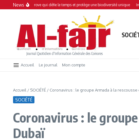
Aller au contenu
News
 : Une mangrove qui défie le temps et protège une biodiversité unique
Interdict
SOCIÉ
Journal Quotidien d'Information Générale des Comores
Accueil
Le journal
Mon compte
Accueil
/
SOCIÉTÉ
/
Coronavirus : le groupe Armada à la rescousse
SOCIÉTÉ
Coronavirus : le group
Dubaï