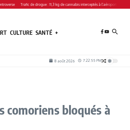
se
Trafic de drogue : 11,3 kg de cannabis interceptés à l’aéroport de Hahaya
ORT
CULTURE
SANTÉ
+
7:22:56 PM
8 août 2026
es comoriens bloqués à