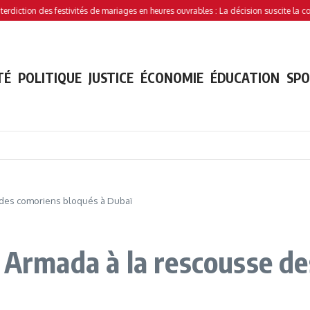
ion des festivités de mariages en heures ouvrables : La décision suscite la controver
TÉ
POLITIQUE
JUSTICE
ÉCONOMIE
ÉDUCATION
SP
 des comoriens bloqués à Dubaï
e Armada à la rescousse d