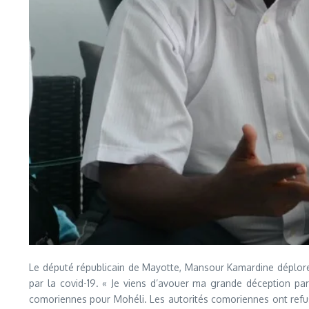
Le député républicain de Mayotte, Mansour Kamardine déplore 
par la covid-19. « Je viens d’avouer ma grande déception pa
comoriennes pour Mohéli. Les autorités comoriennes ont refus