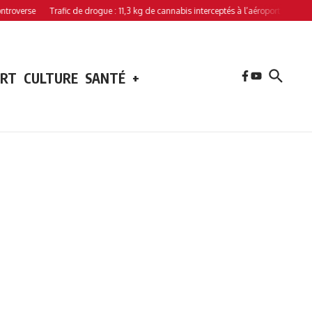
se
Trafic de drogue : 11,3 kg de cannabis interceptés à l’aéroport de Hahaya
ORT
CULTURE
SANTÉ
+