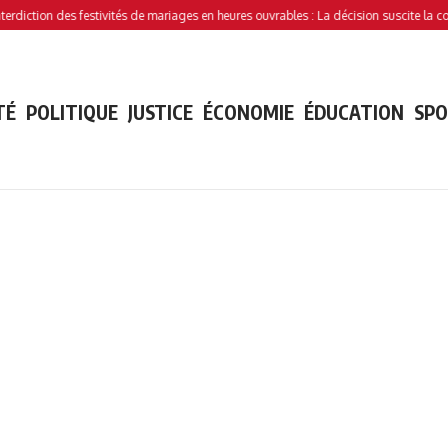
ion des festivités de mariages en heures ouvrables : La décision suscite la controver
TÉ
POLITIQUE
JUSTICE
ÉCONOMIE
ÉDUCATION
SP