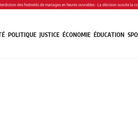
tion des festivités de mariages en heures ouvrables : La décision suscite la controve
TÉ
POLITIQUE
JUSTICE
ÉCONOMIE
ÉDUCATION
SP