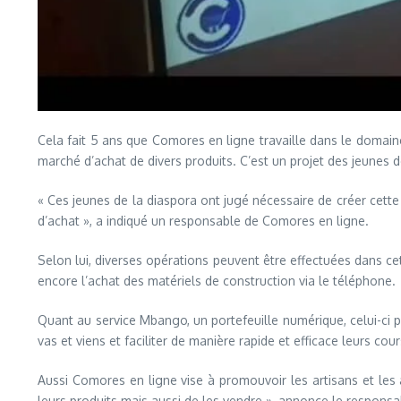
Cela fait 5 ans que Comores en ligne travaille dans le domaine
marché d’achat de divers produits. C’est un projet des jeunes de
« Ces jeunes de la diaspora ont jugé nécessaire de créer cette
d’achat », a indiqué un responsable de Comores en ligne.
Selon lui, diverses opérations peuvent être effectuées dans ce
encore l’achat des matériels de construction via le téléphone.
Quant au service Mbango, un portefeuille numérique, celui-ci pe
vas et viens et faciliter de manière rapide et efficace leurs cou
Aussi Comores en ligne vise à promouvoir les artisans et les
leurs produits mais aussi de les vendre », annonce le responsab