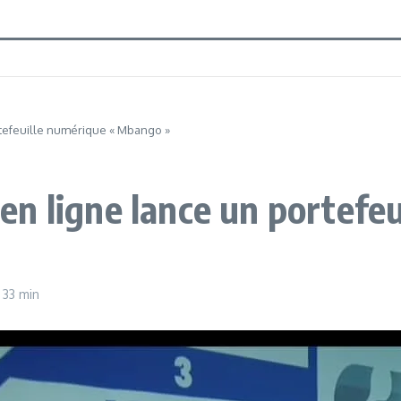
tefeuille numérique « Mbango »
n ligne lance un portefeu
 33 min