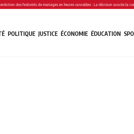
ion des festivités de mariages en heures ouvrables : La décision suscite la controver
TÉ
POLITIQUE
JUSTICE
ÉCONOMIE
ÉDUCATION
SP