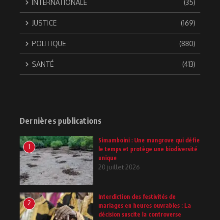
INTERNATIONALE
(35)
JUSTICE
(169)
POLITIQUE
(880)
SANTÉ
(413)
Dernières publications
Simamboini : Une mangrove qui défie
1
le temps et protège une biodiversité
unique
20 juillet 2026
Interdiction des festivités de
2
mariages en heures ouvrables : La
décision suscite la controverse