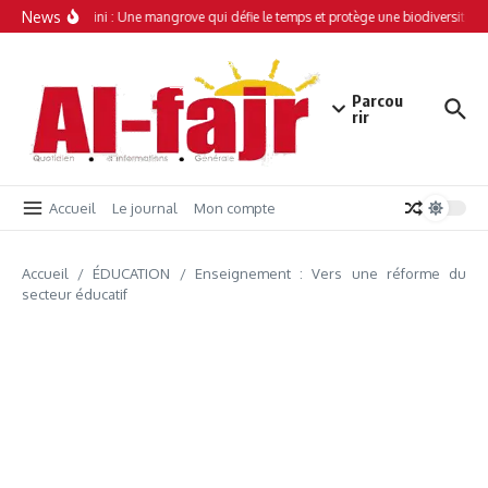
Aller au contenu
News
Simamboini : Une mangrove qui défie le temps et protège une biodiversité un
Parcou
rir
Accueil
Le journal
Mon compte
Accueil
/
ÉDUCATION
/
Enseignement : Vers une réforme du
secteur éducatif