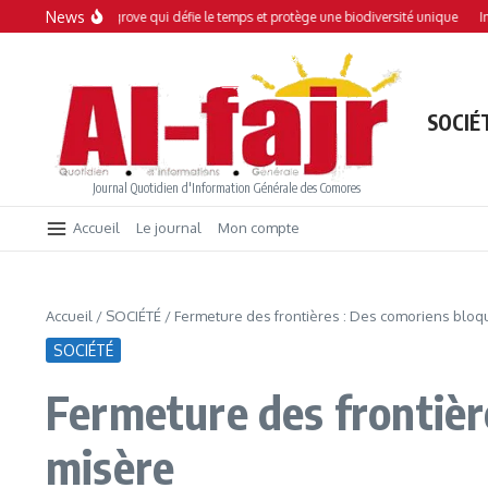
Aller au contenu
News
 : Une mangrove qui défie le temps et protège une biodiversité unique
Interdic
SOCIÉ
Journal Quotidien d'Information Générale des Comores
Accueil
Le journal
Mon compte
Accueil
/
SOCIÉTÉ
/
Fermeture des frontières : Des comoriens bloqu
SOCIÉTÉ
Fermeture des frontière
misère