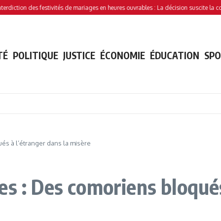
tion des festivités de mariages en heures ouvrables : La décision suscite la controve
TÉ
POLITIQUE
JUSTICE
ÉCONOMIE
ÉDUCATION
SP
és à l’étranger dans la misère
s : Des comoriens bloqués