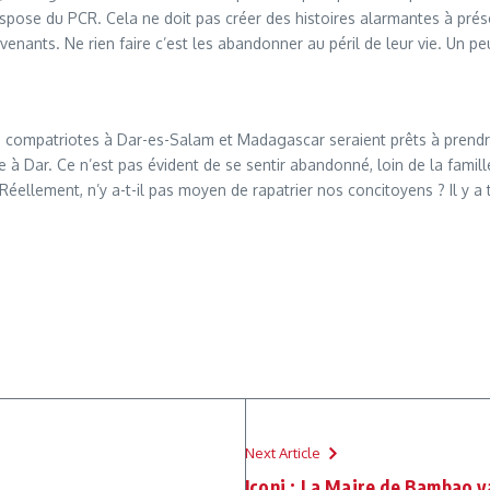
ispose du PCR. Cela ne doit pas créer des histoires alarmantes à prés
enants. Ne rien faire c’est les abandonner au péril de leur vie. Un peu 
es compatriotes à Dar-es-Salam et Madagascar seraient prêts à prendr
 Dar. Ce n’est pas évident de se sentir abandonné, loin de la famille
éellement, n’y a-t-il pas moyen de rapatrier nos concitoyens ? Il y 
Next Article
Iconi : La Maire de Bambao 