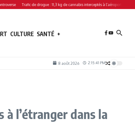
rse
Trafic de drogue : 11,3 kg de cannabis interceptés à l’aéroport de Hahaya
ORT
CULTURE
SANTÉ
+
2:15:42 PM
8 août 2026
 à l’étranger dans la