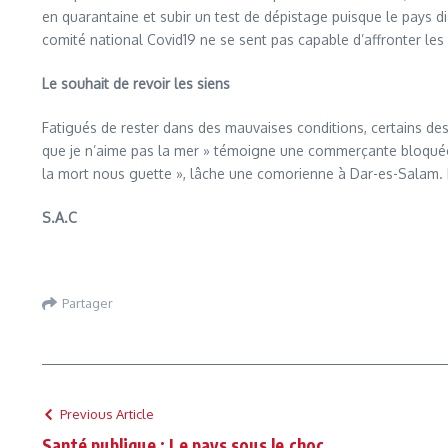
en quarantaine et subir un test de dépistage puisque le pays d
comité national Covid19 ne se sent pas capable d’affronter les v
Le souhait de revoir les siens
Fatigués de rester dans des mauvaises conditions, certains d
que je n’aime pas la mer » témoigne une commerçante bloquée à
la mort nous guette », lâche une comorienne à Dar-es-Salam. R
S.A.C
Partager
Previous Article
Santé publique : Le pays sous le choc