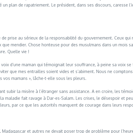
 un plan de rapatriement. Le président, dans ses discours, caresse l’
e de prise au sérieux de la responsabilité du gouvernement. Ceux qui 
x que mendier. Chose honteuse pour des musulmans dans un mois sacré.
re. Quelle vie !
oix d’une maman qui témoignait leur souffrance, à peine sa voix se fai
éviter que mes entrailles soient vides et s’abiment. Nous ne compton
 vos mamans », lâche-t-elle sous les pleurs.
 subir la misère à l’étranger sans assistance. A en croire, les témoi
e la maladie fait ravage à Dar-es-Salam. Les crises, le désespoir et p
lleurs, par ce que les autorités manquent de courage dans leurs respo
Madagascar et autres ne devait poser trop de problème pour l’heure. 