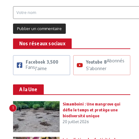
Nos réseaux sociaux
Abonnés
Facebook
3,500
Youtube
8
Fans
J'aime
S'abonner
A la Une
Simamboini : Une mangrove qui
1
défie le temps et protège une
biodiversité unique
20 juillet 2026