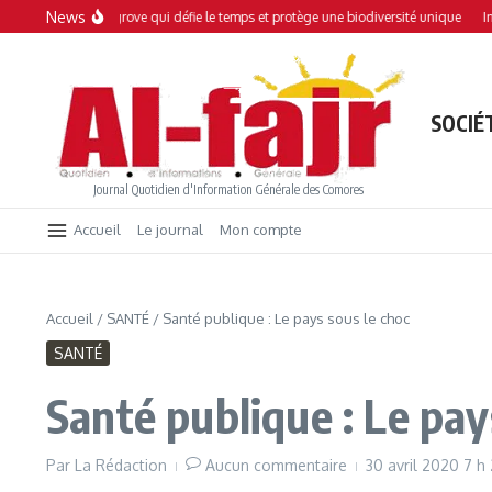
Aller au contenu
News
ni : Une mangrove qui défie le temps et protège une biodiversité unique
Interd
SOCIÉ
Journal Quotidien d'Information Générale des Comores
Accueil
Le journal
Mon compte
Accueil
/
SANTÉ
/
Santé publique : Le pays sous le choc
SANTÉ
Santé publique : Le pay
Par
La Rédaction
Aucun commentaire
30 avril 2020
7 h