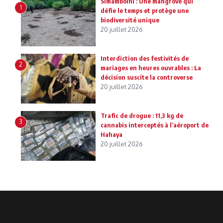
Simamboini : Une mangrove qui
1
défie le temps et protège une
biodiversité unique
20 juillet 2026
Interdiction des festivités de
2
mariages en heures ouvrables : La
décision suscite la controverse
20 juillet 2026
Trafic de drogue : 11,3 kg de
3
cannabis interceptés à l’aéroport de
Hahaya
20 juillet 2026