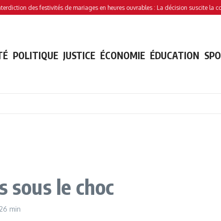
iction des festivités de mariages en heures ouvrables : La décision suscite la contro
TÉ
POLITIQUE
JUSTICE
ÉCONOMIE
ÉDUCATION
SP
s sous le choc
 26 min