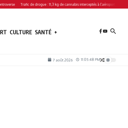
verse
Trafic de drogue : 11,3 kg de cannabis interceptés à l’aéroport de Hahaya
ORT
CULTURE
SANTÉ
+
11:05:49 PM
7 août 2026