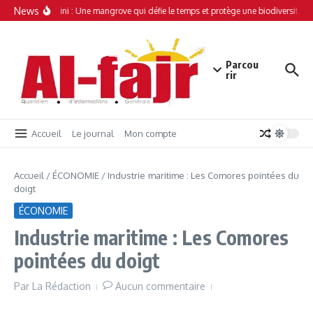
Aller au contenu
News
Simamboini : Une mangrove qui défie le temps et protège une biodiversité un
Parcou
rir
Accueil
Le journal
Mon compte
Accueil
/
ÉCONOMIE
/
Industrie maritime : Les Comores pointées du
doigt
ÉCONOMIE
Industrie maritime : Les Comores
pointées du doigt
Par
La Rédaction
Aucun commentaire