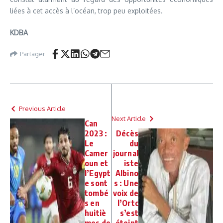
liées à cet accès à l’océan, trop peu exploitées.
KDBA
Partager
Previous Article
Next Article
Can
2023 :
Décès
Le
du
Camer
journal
oun et
iste
l’Egypt
Albino
e sont
s : Une
tombé
voix de
s en
l’Ortc
huitiè
s’est