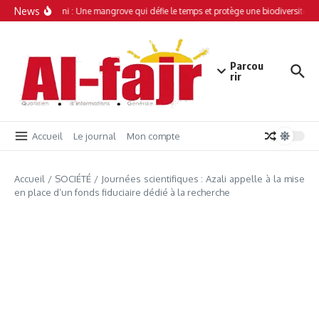
Aller au contenu
News
Simamboini : Une mangrove qui défie le temps et protège une biodiversité un
Parcou
rir
Accueil
Le journal
Mon compte
Accueil
/
SOCIÉTÉ
/
Journées scientifiques : Azali appelle à la mise
en place d’un fonds fiduciaire dédié à la recherche