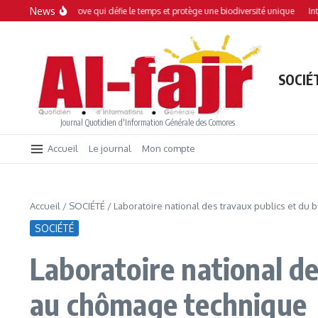
Aller au contenu
News
: Une mangrove qui défie le temps et protège une biodiversité unique
Interdict
SOCIÉ
Journal Quotidien d'Information Générale des Comores
Accueil
Le journal
Mon compte
Accueil
/
SOCIÉTÉ
/
Laboratoire national des travaux publics et du
SOCIÉTÉ
Laboratoire national de
au chômage technique