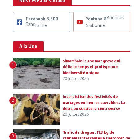
Nos réseaux sociaux
Abonnés
Facebook
3,500
Youtube
8
Fans
J'aime
S'abonner
A la Une
Simamboini : Une mangrove qui
1
défie le temps et protège une
biodiversité unique
20 juillet 2026
Interdiction des festivités de
2
mariages en heures ouvrables : La
décision suscite la controverse
20 juillet 2026
Trafic de drogue : 11,3 kg de
3
cannabis interceptés à l’aéroport de