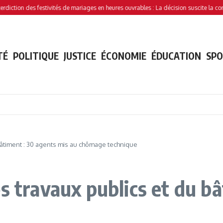
ion des festivités de mariages en heures ouvrables : La décision suscite la controver
TÉ
POLITIQUE
JUSTICE
ÉCONOMIE
ÉDUCATION
SP
 bâtiment : 30 agents mis au chômage technique
s travaux publics et du b